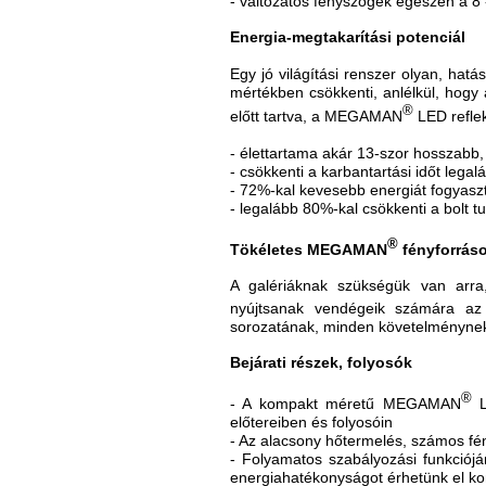
- változatos fényszögek egészen a 8 
Energia-megtakarítási potenciál
Egy jó világítási renszer olyan, hat
mértékben csökkenti, anlélkül, hogy
®
előtt tartva, a MEGAMAN
LED reflek
- élettartama akár 13-szor hosszabb,
- csökkenti a karbantartási időt lega
- 72%-kal kevesebb energiát fogyasz
- legalább 80%-kal csökkenti a bolt t
®
Tökéletes MEGAMAN
fényforráso
A galériáknak szükségük van arra,
nyújtsanak vendégeik számára az
sorozatának, minden követelménynek
Bejárati részek, folyosók
®
- A kompakt méretű MEGAMAN
L
előtereiben és folyosóin
- Az alacsony hőtermelés, számos fény
- Folyamatos szabályozási funkciójá
energiahatékonyságot érhetünk el ko