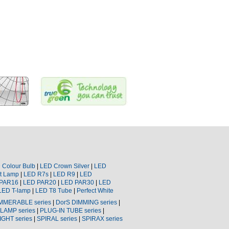
D
Colour
Bulb
|
LED Crown Silver
|
LED
t Lamp
|
LED
R7s
|
LED
R9
|
LED
PAR16
|
LED
PAR20
|
LED
PAR30
|
LED
LED T-lamp
|
LED
T8
Tube
|
Perfect White
MMERABLE
series
|
DorS
DIMMING series
|
LAMP series
|
PLUG-IN TUBE series
|
IGHT
series
|
SPIRAL series
|
SPIRAX
series