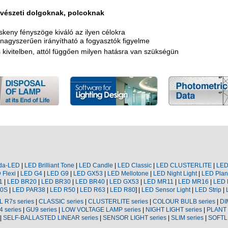
vészeti dolgoknak, polcoknak
skeny fényszöge kiváló az ilyen célokra
l nagyszerűen irányítható a fogyasztók figyelme
s kivitelben, attól függően milyen hatásra van szükségün
da-LED
|
LED Brilliant Tone
|
LED Candle
|
LED Classic
|
LED
CLUSTERLITE
|
LE
D
Flexi
|
LED
G4
|
LED
G9
|
LED
GX53
|
LED
Mellotone
|
LED Night Light
|
LED Plan
1
|
LED
BR20
|
LED
BR30
|
LED
BR40
|
LED
GX53
|
LED
MR11
|
LED
MR16
|
LED
0S
|
LED
PAR38
|
LED
R50
|
LED
R63
|
LED
R80
] |
LED Sensor Light
|
LED Strip
|
L
R7s
series
|
CLASSIC series
|
CLUSTERLITE
series
|
COLOUR
BULB series
|
DI
4
series
|
GU9
series
|
LOW VOLTAGE LAMP series
|
NIGHT LIGHT series
|
PLANT 
|
SELF-BALLASTED LINEAR series
|
SENSOR LIGHT series
|
SLIM series
|
SOFTL