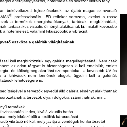
magas energiafogyasztás, hőtermelés és sokszor vibráló fény.
an bekövetkezett fejlesztéseknek, az újabb magas színvonalú
®
GAMAN
professzionális LED reflekor sorozata, ezeket a rossz
y ezek a termékek energiahatékonyak, tartósak, megbízhatóak,
riák fantasztikus vizuális élményt alakítsanak ki, mialatt kevesebb
k a hőtermelést, valamint kiküszöbölik a vibrációt.
pvető eszköze a galériák világításának
ással kell megbírkózniuk egy galéria megvilágításánál. Nem csak
 hanem az adott tárgyat is biztonságosan ki kell emelniük, emiatt
energia- és költségmegtakarítási szempontokat, a kevesebb UV és
k a kihívások nem lennének elegek, ügyelni kell a galériák
tatások lehetőségére is.
segítségével a tervezők egyedül álló galéria élményt alakíthatnak
 sorozatának a tervezők olyan dolgokra számíthatnak, mint:
gényű termékek
ínvisszaadási index, kiváló vizuális hatás
sa, mely kiküszöböli a textíliák károsodását
adó vibráció nélkül, mely javítja a vendégek konfortérzetét
0