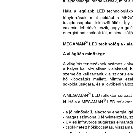
tulajdonsággal rendelkeznek, mint a 
Hála a legújabb LED technológiákb
fényforrások, mint például a ME
tulajdonságokat kiküszöbölték. Íg
valamint lehetővé teszik, hogy a galé
energiát használnak föl, minimalizáljá
®
MEGAMAN
LED technológia - ala
A világítás minősége
A világítás tervezőknek számos kihív
a helyet kell vizuálisan kialakítani,
szemelőtt kell tartaniuk a szigorú 
hő kibocsátás mellett. Mintha eze
sokoldalúságára, és a jövőbeni változ
®
A MEGAMAN
LED reflektor sorozat 
®
ki. Hála a MEGAMAN
LED reflektor
- a jó minőségű, alacsony energia i
- magas színvonalú fényintenzitás, sz
- UV és infravörös sugárzás elmaradá
- csökknetett hőkibocsátás, visszamar