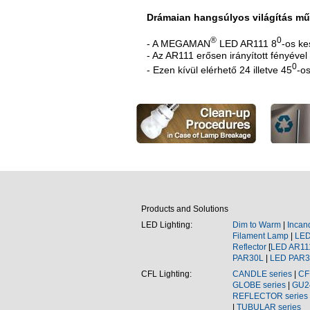
Drámaian hangsúlyos világítás mű
®
0
- A MEGAMAN
LED AR111 8
-os ke
- Az AR111 erősen irányított fényéve
0
- Ezen kívül elérhető 24 illetve 45
-o
Products and Solutions
LED Lighting:
Dim to Warm
|
Incan
Filament Lamp
|
LE
Reflector
[
LED
AR11
PAR30L
|
LED
PAR3
CFL
Lighting:
CANDLE series
|
CF
GLOBE series
|
GU2
REFLECTOR series
|
TUBULAR series