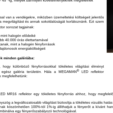
- 45
-ig, melyek bármilyen követelményeknek megfelelnek
ással van a vendégekre, miközben üzemeltetési költségeit jelentős
 a megvilágítást és annak sokoldalúságát korlátoznánk. Ezt szem
tor sorozat tagjainak:
 mint halogén elődeiké
lább 40.000 órás élettartamával
tanak, mint a halogén fényforrások
ulajdonosok energiaköltségeit
k minden galériába:
 hogy különböző fényforrásokkal tökéletes világítási élményt
®
 egész galéria területén. Hála a MEGAMAN
LED reflektor
 megfelelhetünk:
ED MR16 reflektor egy tökéletes fényforrás ahhoz, hogy megfelelő 
szög a legváltozatosabb világítást biztosítja a tökéletes vizuális hatá
nak köszönhetően 100%-tól 1%-ig állíthatjuk a fényerőt a kívánt ha
mbinálva egy fényerőszabályozó technológiával.