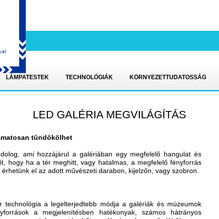
LÁMPATESTEK
TECHNOLÓGIÁK
KÖRNYEZETTUDATOSSÁG
LED GALÉRIA MEGVILÁGÍTÁS
yamatosan tündökölhet
ő dolog, ami hozzájárul a galériában egy megfelelő hangulat és
t, hogy ha a tér meghitt, vagy hatalmas, a megfelelő fényforrás
 érhetünk el az adott művészeti darabon, kijelzőn, vagy szobron.
r technológia a legelterjedtebb módja a galériák és múzeumok
yforrások a megjelenítésben hatékonyak, számos hátrányos