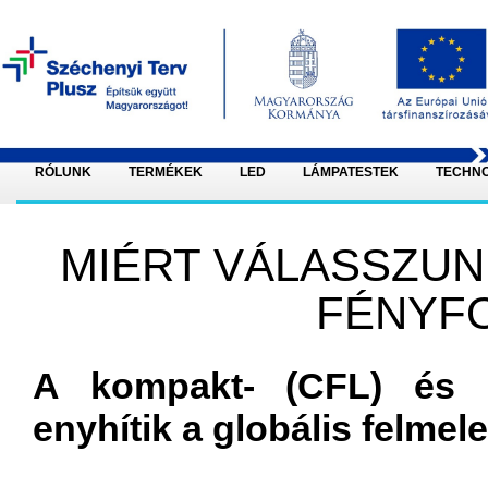
RÓLUNK
TERMÉKEK
LED
LÁMPATESTEK
TECHN
MIÉRT VÁLASSZU
FÉNYF
A
kompakt
- (
CFL
)
és
enyhítik
a
globális
felmel