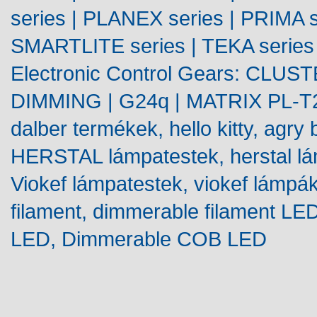
series
|
PLANEX
series | PRIMA s
SMARTLITE
series |
TEKA
series
Electronic Control Gears:
CLUST
DIMMING |
G24q
| MATRIX
PL-T
dalber
termékek
, hello kitty,
agry
b
HERSTAL
lámpatestek
,
herstal
l
Viokef
lámpatestek
,
viokef
lámpá
filament,
dimmerable
filament LE
LED,
Dimmerable
COB LED