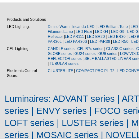
Products and Solutions
LED Lighting:
Dim to Warm
|
Incanda-LED
|
LED Brilliant Tone
|
LED 
Filament Lamp
|
LED
Flexi
|
LED
G4
|
LED
G9
|
LED
G
Reflector
[
LED
AR111
|
LED
BR20
|
LED
BR30
|
LED
PAR30L
|
LED
PAR30S
|
LED
PAR38
|
LED
R50
|
LE
CFL
Lighting:
CANDLE series
|
CFL
R7s
series
|
CLASSIC series
|
C
GLOBE series
|
GU24
series
|
GU9
series
|
LOW VOLT
REFLECTOR series
|
SELF-BALLASTED LINEAR seri
|
TUBULAR series
Electronic Control
CLUSTERLITE
|
COMPACT PRO
PL-T2
|
LED CONV
Gears:
Luminaires
:
ADVANT
series
|
AR
series | ENVY series |
FOCO
seri
LOFT series | LUSTER series | 
series | MOSAIC series | NOVELL