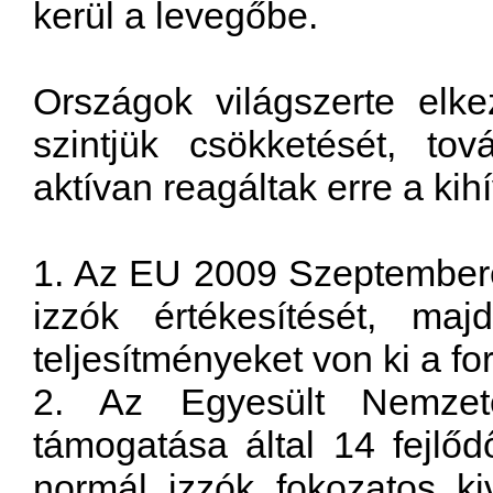
kerül
a
levegőbe
.
Országok
világszerte
elke
szintjük
csökketését
,
tov
aktívan
reagáltak
erre
a
kih
1. Az EU 2009 Szeptembere
izzók értékesítését, maj
teljesítményeket von ki a fo
2. Az Egyesült Nemzet
támogatása által 14 fejlő
normál izzók fokozatos ki