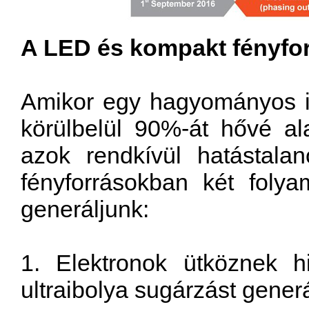
A LED és kompakt fényfo
Amikor egy hagyományos izz
körülbelül 90%-át hővé ala
azok rendkívül hatástal
fényforrásokban két foly
generáljunk:
1. Elektronok ütköznek h
ultraibolya sugárzást gener