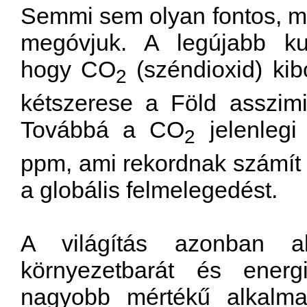
Semmi
sem
olyan
fontos
, m
megóvjuk
. A
legújabb
ku
hogy
CO
(
széndioxid
)
kib
2
kétszerese
a
Föld
asszimi
Továbbá
a CO
jelenlegi
2
ppm
,
ami
rekordnak
számít
a
globális
felmelegedést
.
A
világítás
azonban
a
környezetbarát
és
energ
nagyobb
mértékű
alkalm