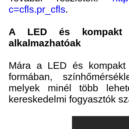
c=cfls.pr_cfls
.
A LED és kompakt f
alkalmazhatóak
Mára a LED
és
kompakt
formában, színhőmérsékle
melyek
minél
több lehe
kereskedelmi fogyasztók s