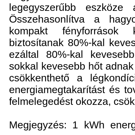
legegyszerűbb
eszköze
Összehasonlítva
a
hagy
kompakt
fényforrások
biztosítanak
80%
-kal
keve
ezáltal
80%
-kal
kevesebb
sokkal
kevesebb
hőt
adnak
csökkenthető
a
légkondíc
energiamegtakarítást
és
to
felmelegedést
okozza
,
csök
Megjegyzés
: 1 kWh
energ