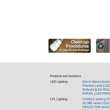
Products and Solutions
LED Lighting:
Dim to Warm
|
Incan
Filament Lamp
|
LE
Reflector
[
LED
AR11
PAR30L
|
LED
PAR3
CFL
Lighting:
CANDLE series
|
CF
GLOBE series
|
GU2
REFLECTOR series