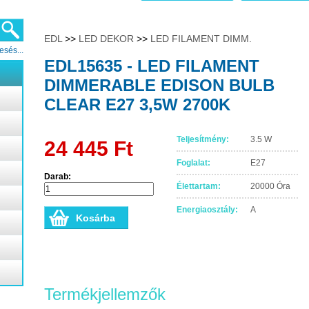
EDL
>>
LED DEKOR
>>
LED FILAMENT DIMM.
esés...
EDL15635 - LED FILAMENT
DIMMERABLE EDISON BULB
CLEAR E27 3,5W 2700K
Teljesítmény:
3.5 W
24 445 Ft
Foglalat:
E27
Darab:
Élettartam:
20000 Óra
Energiaosztály:
A
Termékjellemzők