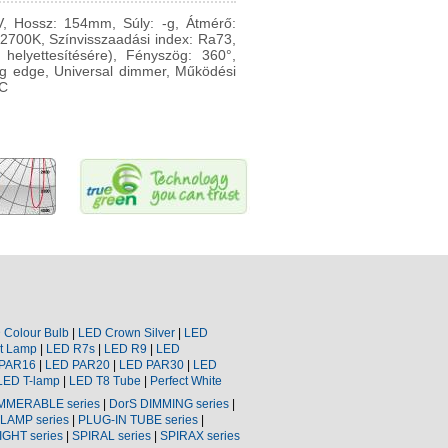
V, Hossz: 154mm, Súly: -g, Átmérő:
2700K, Színvisszaadási index: Ra73,
elyettesítésére), Fényszög: 360°,
ng edge, Universal dimmer, Működési
°C
D
Colour
Bulb
|
LED Crown Silver
|
LED
t Lamp
|
LED
R7s
|
LED
R9
|
LED
PAR16
|
LED
PAR20
|
LED
PAR30
|
LED
LED T-lamp
|
LED
T8
Tube
|
Perfect White
MMERABLE
series
|
DorS
DIMMING series
|
LAMP series
|
PLUG-IN TUBE series
|
IGHT
series
|
SPIRAL series
|
SPIRAX
series