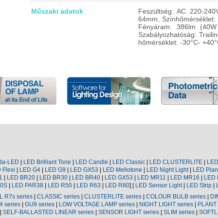
Műszaki adatok
Feszültség: AC 220-240
64mm, Színhőmérséklet: 
Fényáram: 386lm (40W h
Szabályozhatóság: Traili
hőmérséklet: -30°C- +40
da-LED
|
LED Brilliant Tone
|
LED Candle
|
LED Classic
|
LED
CLUSTERLITE
|
LE
D
Flexi
|
LED
G4
|
LED
G9
|
LED
GX53
|
LED
Mellotone
|
LED Night Light
|
LED Plan
1
|
LED
BR20
|
LED
BR30
|
LED
BR40
|
LED
GX53
|
LED
MR11
|
LED
MR16
|
LED
0S
|
LED
PAR38
|
LED
R50
|
LED
R63
|
LED
R80
] |
LED Sensor Light
|
LED Strip
|
L
R7s
series
|
CLASSIC series
|
CLUSTERLITE
series
|
COLOUR
BULB series
|
DI
4
series
|
GU9
series
|
LOW VOLTAGE LAMP series
|
NIGHT LIGHT series
|
PLANT 
|
SELF-BALLASTED LINEAR series
|
SENSOR LIGHT series
|
SLIM series
|
SOFTL