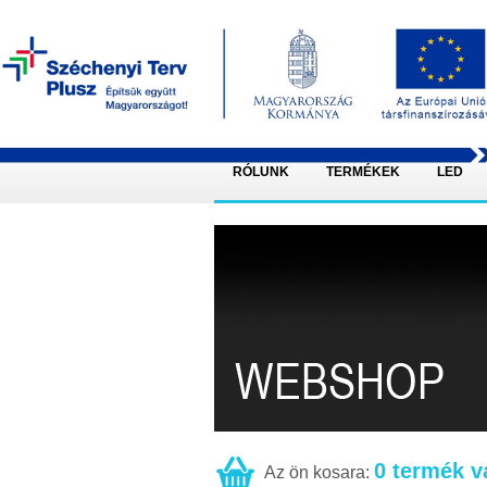
RÓLUNK
TERMÉKEK
LED
0 termék v
Az ön kosara: